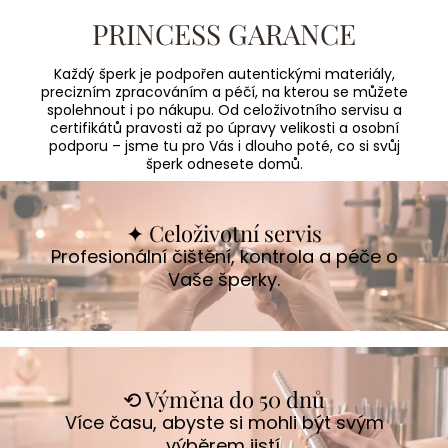
PRINCESS GARANCE
Každý šperk je podpořen autentickými materiály,
precizním zpracováním a péčí, na kterou se můžete
spolehnout i po nákupu. Od celoživotního servisu a
certifikátů pravosti až po úpravy velikosti a osobní
podporu – jsme tu pro Vás i dlouho poté, co si svůj
šperk odnesete domů.
✦ Celoživotní servis
Profesionální čištění, kontrola a péče o
Vaše šperky.
⟲ Výměna do 50 dnů
Více času, abyste si mohli být svým
výběrem jistí.