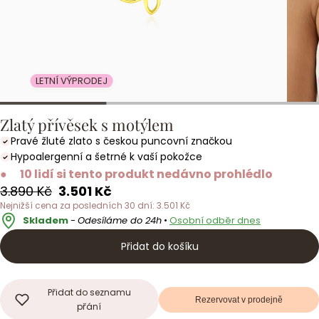
LETNÍ VÝPRODEJ
Zlatý přívěsek s motýlem
Pravé žluté zlato s českou puncovní značkou
Hypoalergenní a šetrné k vaší pokožce
●
10 lidí si tento produkt nedávno prohlédlo
Běžná
Akční
3.890 Kč
3.501 Kč
cena
cena
Nejnižší cena za posledních 30 dní: 3.501 Kč
Skladem
-
Odesíláme do 24h
•
Osobní odběr dnes
Přidat do košíku
Přidat do seznamu
Rezervovat v prodejně
přání