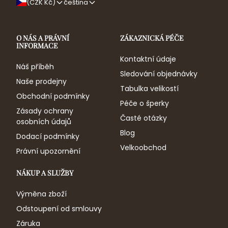
(CZK Kč)
čeština
O NÁS A PRÁVNÍ
ZÁKAZNICKÁ PÉČE
INFORMACE
Kontaktní údaje
Náš příběh
Sledování objednávky
Naše prodejny
Tabulka velikostí
Obchodní podmínky
Péče o šperky
Zásady ochrany
Časté otázky
osobních údajů
Blog
Dodací podmínky
Velkoobchod
Právní upozornění
NÁKUP A SLUŽBY
Výměna zboží
Odstoupení od smlouvy
Záruka