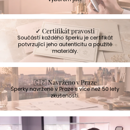
✓ Certifikát pravosti
Součástí každého šperku je certifikát
potvrzující jeho autenticitu a použité
materiály.
🇨🇿 Navrženo v Praze
Šperky navržené v Praze s více než 50 lety
zkušeností.