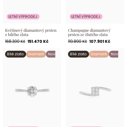
LETNÍ VÝPRODEJ
LETNÍ VÝPRODEJ
Květinový diamantový prsten
Champagne diamantový
z bílého zlata
prsten ze žlutého zlata
Běžná
Akční
Běžná
Akční
168.300 Kč
151.470 Kč
119.890 Kč
107.901 Kč
cena
cena
cena
cena
Diamantový prsten solitaire
Diamantový prsten solitaire
Bílé zlato
Diamant
Novinka
Bílé zlato
Diamant
Novinka
luster z bílého zlata
luster s princess brusem