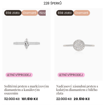
228 ŠPERKŮ
Solitérní prsten s
Nadčasový zásnubní prsten s
Bílé zlato
Diamant
Novinka
Bílé zlato
Diamant
markýzovým diamantem a
kulatým diamantem z bílého
kanálovým osazením
zlata
LETNÍ VÝPRODEJ
LETNÍ VÝPRODEJ
Solitérní prsten s markýzovým
Nadčasový zásnubní prsten s
diamantem a kanálovým
kulatým diamantem z bílého
osazením
zlata
Běžná
Akční
Běžná
Akční
112.900 Kč
101.610 Kč
22.900 Kč
20.610 Kč
cena
cena
cena
cena