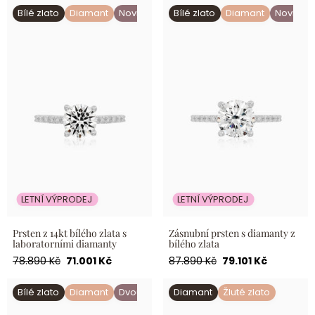
Prsten z 14kt bílého zlata s
Zásnubní prsten s diamanty
Bílé zlato
Diamant
Novinka
Bílé zlato
Diamant
Novinka
laboratorními diamanty
z bílého zlata
LETNÍ VÝPRODEJ
LETNÍ VÝPRODEJ
Prsten z 14kt bílého zlata s
Zásnubní prsten s diamanty z
laboratorními diamanty
bílého zlata
Běžná
Akční
Běžná
Akční
78.890 Kč
71.001 Kč
87.890 Kč
79.101 Kč
cena
cena
cena
cena
Diamantový prsten z
Pohádkový diamantový
Bílé zlato
Diamant
Dvoubarevné zlato
Diamant
Žluté zlato
kombinovaného zlata 1,46 ct
prsten