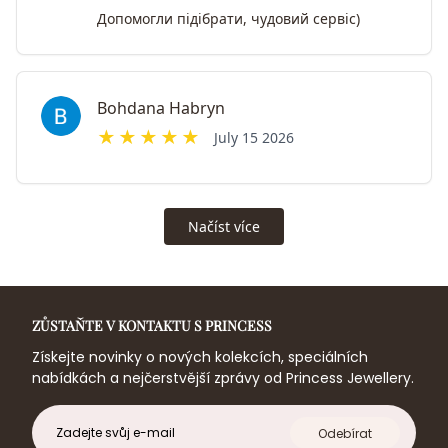
ZŮSTAŇTE V KONTAKTU S PRINCESS
Získejte novinky o nových kolekcích, speciálních
nabídkách a nejčerstvější zprávy od Princess Jewellery.
E-
Odebírat
mail