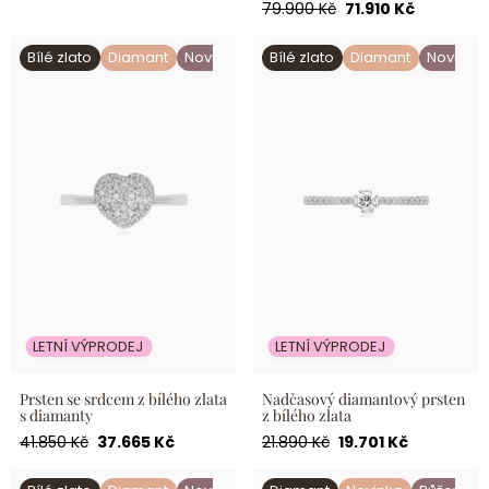
Běžná
Akční
79.900 Kč
71.910 Kč
cena
cena
cena
cena
Prsten se srdcem z bílého
Nadčasový diamantový
Bílé zlato
Diamant
Novinka
Bílé zlato
Diamant
Novinka
zlata s diamanty
prsten z bílého zlata
LETNÍ VÝPRODEJ
LETNÍ VÝPRODEJ
Prsten se srdcem z bílého zlata
Nadčasový diamantový prsten
s diamanty
z bílého zlata
Běžná
Akční
Běžná
Akční
41.850 Kč
37.665 Kč
21.890 Kč
19.701 Kč
cena
cena
cena
cena
Diamond Ring with Sparkling
Prsten z růžového zlata s