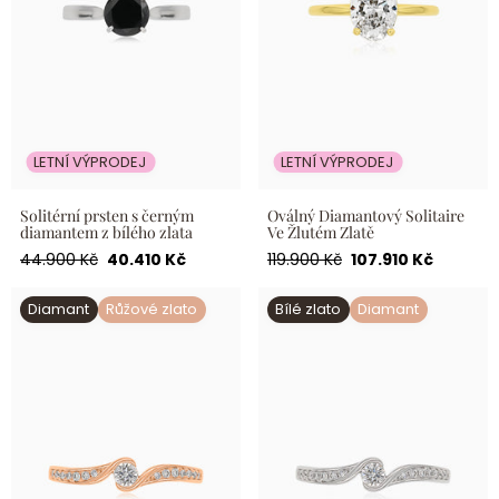
LETNÍ VÝPRODEJ
LETNÍ VÝPRODEJ
Solitérní prsten s černým
Oválný Diamantový Solitaire
diamantem z bílého zlata
Ve Žlutém Zlatě
Běžná
Akční
Běžná
Akční
44.900 Kč
40.410 Kč
119.900 Kč
107.910 Kč
cena
cena
cena
cena
Zásnubní prsten z růžového
Elegantní dámský zásnubní
Diamant
Růžové zlato
Bílé zlato
Diamant
zlata s diamantem
prsten z bílého zlata s
diamanty