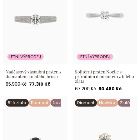
LETNÍ VÝPRODEJ
LETNÍ VÝPRODEJ
Nadčasový zásnubní prsten s
Solitérní prsten Noelle s
diamantem kulatého brusu
přírodním diamantem z bílého
zlata
Běžná
Akční
85.900 Kč
77.310 Kč
Běžná
Akční
67.200 Kč
60.480 Kč
cena
cena
cena
cena
Solitérní prsten s černým
Oválný Diamantový Solitaire
Bílé zlato
Diamant
Novinka
Diamant
Novinka
Žluté zlat
diamantem z bílého zlata
Ve Žlutém Zlatě