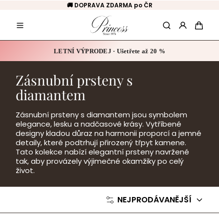
Přeskočit
🚚 DOPRAVA ZDARMA po ČR
na
obsah
Hledat
Košík
LETNÍ VÝPRODEJ · Ušetřete až 20 %
Zásnubní prsteny s
diamantem
Zásnubní prsteny s diamantem jsou symbolem
elegance, lesku a nadčasové krásy. Vytříbené
designy kladou důraz na harmonii proporcí a jemné
detaily, které podtrhují přirozený třpyt kamene.
Tato kolekce nabízí elegantní prsteny navržené
tak, aby provázely výjimečné okamžiky po celý
život.
NEJPRODÁVANĚJŠÍ