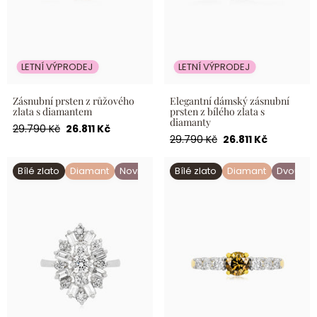
LETNÍ VÝPRODEJ
LETNÍ VÝPRODEJ
Zásnubní prsten z růžového
Elegantní dámský zásnubní
zlata s diamantem
prsten z bílého zlata s
diamanty
Běžná
Akční
29.790 Kč
26.811 Kč
Běžná
Akční
29.790 Kč
26.811 Kč
cena
cena
cena
cena
Květinový diamantový prsten
Champagne diamantový
Bílé zlato
Diamant
Novinka
Bílé zlato
Diamant
Dvoubar
z bílého zlata
prsten ze žlutého zlata