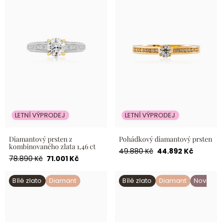
LETNÍ VÝPRODEJ
LETNÍ VÝPRODEJ
Diamantový prsten z
Pohádkový diamantový prsten
kombinovaného zlata 1,46 ct
Běžná
Akční
49.880 Kč
44.892 Kč
Běžná
Akční
78.890 Kč
71.001 Kč
cena
cena
cena
cena
Nadčasový zásnubní prsten s
Solitérní prsten Noelle s
Bílé zlato
Diamant
Bílé zlato
Diamant
Novinka
diamantem kulatého brusu
přírodním diamantem z
bílého zlata