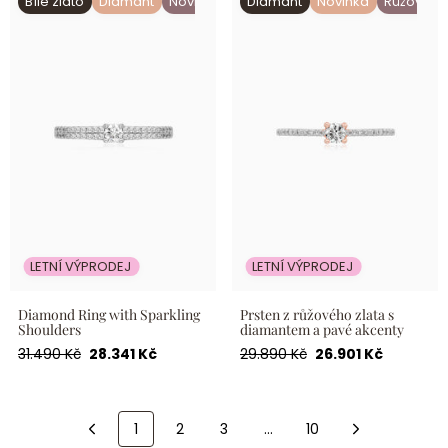
Bílé zlato
Diamant
Novinka
Diamant
Novinka
Růžové zl
Shoulders
diamantem a pavé akcenty
LETNÍ VÝPRODEJ
LETNÍ VÝPRODEJ
Diamond Ring with Sparkling
Prsten z růžového zlata s
Shoulders
diamantem a pavé akcenty
Běžná
Akční
Běžná
Akční
31.490 Kč
28.341 Kč
29.890 Kč
26.901 Kč
cena
cena
cena
cena
1
2
3
…
10