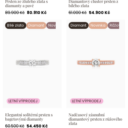
Prsten ze žlutého zlata s
Diamantový cluster prsten z
diamanty a pavé
bílého zlata
Běžná
Akční
Běžná
Akční
89.900 Kč
80.910 Kč
61.000 Kč
54.900 Kč
cena
cena
cena
cena
Elegantní solitérní prsten s
Nadčasový zásnubní
Bílé zlato
Diamant
Novinka
Diamant
Novinka
Růžové zl
bagetovými diamanty
diamantový prsten z
růžového zlata
LETNÍ VÝPRODEJ
LETNÍ VÝPRODEJ
Elegantní solitérní prsten s
Nadčasový zásnubní
bagetovými diamanty
diamantový prsten z růžového
zlata
Běžná
Akční
60.500 Kč
54.450 Kč