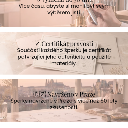
Více času, abyste si mohli být svým
výběrem jistí.
✓ Certifikát pravosti
Součástí každého šperku je certifikát
potvrzující jeho autenticitu a použité
materiály.
🇨🇿 Navrženo v Praze
Šperky navržené v Praze s více než 50 lety
zkušeností.