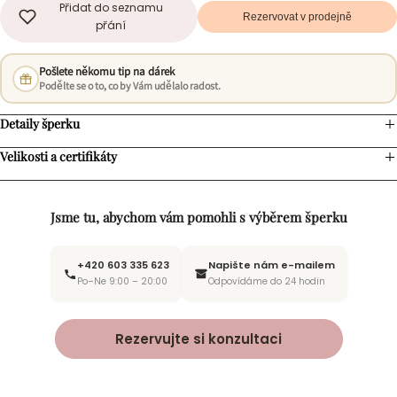
Přidat do seznamu
Rezervovat v prodejně
přání
Pošlete někomu tip na dárek
Podělte se o to, co by Vám udělalo radost.
Detaily šperku
Velikosti a certifikáty
Jsme tu, abychom vám pomohli s výběrem šperku
+420 603 335 623
Napište nám e-mailem
Po–Ne 9:00 – 20:00
Odpovídáme do 24 hodin
Rezervujte si konzultaci