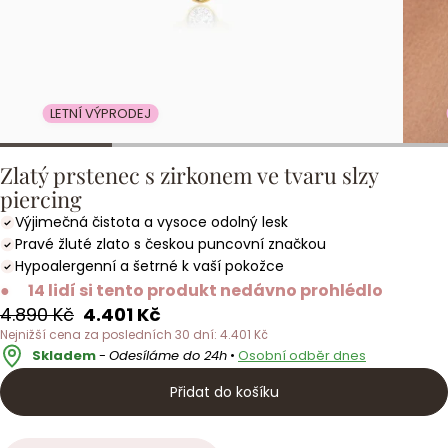
LETNÍ VÝPRODEJ
Zlatý prstenec s zirkonem ve tvaru slzy
piercing
Výjimečná čistota a vysoce odolný lesk
Pravé žluté zlato s českou puncovní značkou
Hypoalergenní a šetrné k vaší pokožce
●
14 lidí si tento produkt nedávno prohlédlo
Běžná
Akční
4.890 Kč
4.401 Kč
cena
cena
Nejnižší cena za posledních 30 dní: 4.401 Kč
Skladem
-
Odesíláme do 24h
•
Osobní odběr dnes
Přidat do košíku