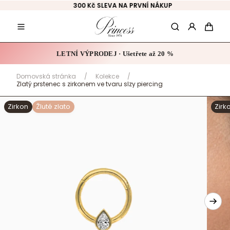
Přeskočit
🚚 DOPRAVA ZDARMA po ČR
na
obsah
Hledat
Košík
LETNÍ VÝPRODEJ · Ušetřete až 20 %
Domovská stránka
/
Kolekce
/
Zlatý prstenec s zirkonem ve tvaru slzy piercing
Zirkon
Žluté zlato
Zirk