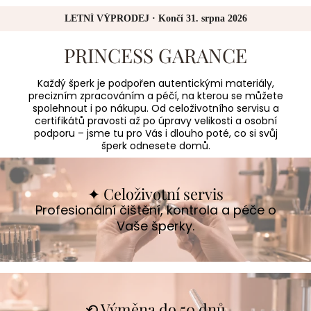
LETNÍ VÝPRODEJ · Končí 31. srpna 2026
PRINCESS GARANCE
Každý šperk je podpořen autentickými materiály,
precizním zpracováním a péčí, na kterou se můžete
spolehnout i po nákupu. Od celoživotního servisu a
certifikátů pravosti až po úpravy velikosti a osobní
podporu – jsme tu pro Vás i dlouho poté, co si svůj
šperk odnesete domů.
✦ Celoživotní servis
Profesionální čištění, kontrola a péče o
Vaše šperky.
⟲ Výměna do 50 dnů