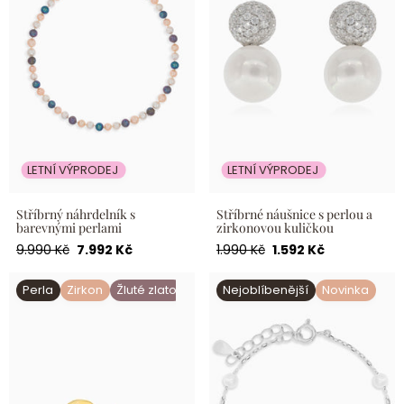
LETNÍ VÝPRODEJ
LETNÍ VÝPRODEJ
Stříbrný náhrdelník s
Stříbrné náušnice s perlou a
barevnými perlami
zirkonovou kuličkou
Běžná
Akční
Běžná
Akční
9.990 Kč
7.992 Kč
1.990 Kč
1.592 Kč
cena
cena
cena
cena
Zlatý piercing s perlou a
Stříbrný náramek s
Perla
Zirkon
Žluté zlato
Nejoblíbenější
Novinka
Per
zirkonem
přírodními perlami