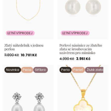
LETNÍ VÝPRODEJ
LETNÍ VÝPRODEJ
Zlatý náhrdelník s jednou
Perlové náušnice ze žlutého
perlou
zlata se šroubovacím
uzávěrem pro miminko
Běžná
Akční
11.890 Kč
10.701 Kč
Běžná
Akční
4.390 Kč
3.951 Kč
cena
cena
cena
cena
Perlové visací náušnice ze
Zlatý přívěsek s lístkem jetele
Novinka
Perla
Stříbro
Perla
Perleť
Žluté zlato
stříbra