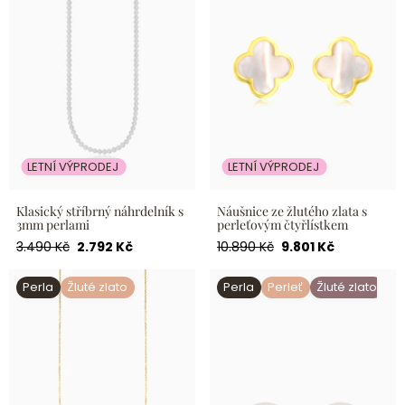
LETNÍ VÝPRODEJ
LETNÍ VÝPRODEJ
Klasický stříbrný náhrdelník s
Náušnice ze žlutého zlata s
3mm perlami
perleťovým čtyřlístkem
Běžná
Akční
Běžná
Akční
3.490 Kč
2.792 Kč
10.890 Kč
9.801 Kč
cena
cena
cena
cena
Zlatý náhrdelník s jednou
Perlové náušnice ze žlutého
Perla
Žluté zlato
Perla
Perleť
Žluté zlato
perlou
zlata se šroubovacím
uzávěrem pro miminko