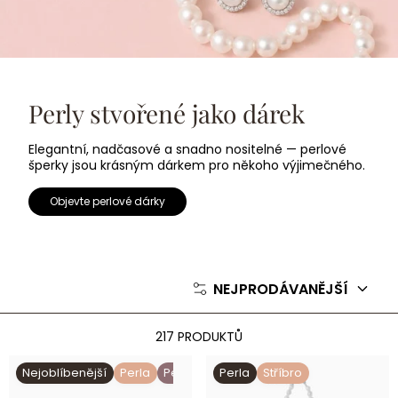
Perly stvořené jako dárek
Elegantní, nadčasové a snadno nositelné — perlové
šperky jsou krásným dárkem pro někoho výjimečného.
Objevte perlové dárky
NEJPRODÁVANĚJŠÍ
217 PRODUKTŮ
Zlatý náramek s perleťovým
Perlový náhrdelník
Nejoblíbenější
Perla
Perleť
Perla
Stříbro
čtyřlístkem