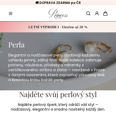
Přeskočit
🚚 DOPRAVA ZDARMA po ČR
na
obsah
Hledat
Košík
LETNÍ VÝPRODEJ · Ušetřete až 20 %
Perla
Elegantní a nadčasové perly dodávají každému
vzhledu jemný, zářivý finiš. Naše kolekce zahrnuje
prsteny, náušnice, přívěsky a náramky z
certifikovaného stříbra a zlata — navržené v Praze
s čistými osazeními, která zvýrazňují přirozený lesk
a klasickou krásu každé perly.
Najděte svůj perlový styl
Najděte perlový šperk, který odráží váš styl —
nadčasový, elegantní a snadno nositelný každý den.