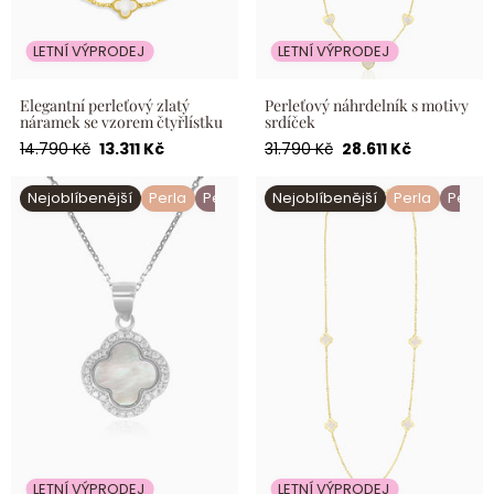
LETNÍ VÝPRODEJ
LETNÍ VÝPRODEJ
Elegantní perleťový zlatý
Perleťový náhrdelník s motivy
náramek se vzorem čtyřlístku
srdíček
Běžná
Akční
Běžná
Akční
14.790 Kč
13.311 Kč
31.790 Kč
28.611 Kč
cena
cena
cena
cena
Stříbrný přívěsek s perlou ve
Elegantní náhrdelník ve tvaru
Nejoblíbenější
Perla
Perleť
Nejoblíbenější
Perla
Perleť
tvaru čtyřlístku
zlatého čtyřlístku
LETNÍ VÝPRODEJ
LETNÍ VÝPRODEJ