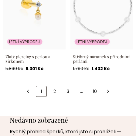
LETNÍ VÝPRODEJ
LETNÍ VÝPRODEJ
Zlatý piercing s perlou a
Stříbrný náramek s přírodními
zirkonem
perlami
Běžná
Akční
Běžná
Akční
5.890 Kč
5.301 Kč
1.790 Kč
1.432 Kč
cena
cena
cena
cena
1
2
3
…
10
Nedávno zobrazené
Rychlý přehled šperků, které jste si prohlíželi —