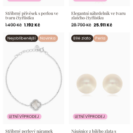
Stříbrný přívěsek s perlou ve
Elegantní náhrdelník ve tvaru
tvaru čtyřlístku
zlatého čtyřlístku
Běžná
Akční
Běžná
Akční
1.490 Kč
1.192 Kč
28.790 Kč
25.911 Kč
cena
cena
cena
cena
Stříbrný perlový náramek
Náušnice z bílého zlata s
Nejoblíbenější
Novinka
Perla
Bílé zlato
Perla
Halo se čtyřlístkem
bílými perlami
LETNÍ VÝPRODEJ
LETNÍ VÝPRODEJ
Stříbrný perlový náramek
Náušnice z bílého zlata s