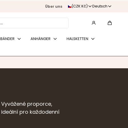
Erhalten Sie Updates zu neuen Kollektionen, Sonde
(CZK Kč)
Deutsch
Über uns
Nachrichten von Princess Jewe
Wagen
BÄNDER
ANHÄNGER
HALSKETTEN
. Vyvážené proporce,
ou ideální pro každodenní