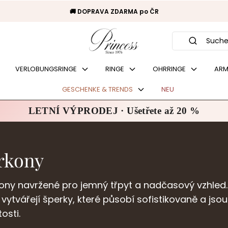
🚚 DOPRAVA ZDARMA po ČR
Suche
VERLOBUNGSRINGE
RINGE
OHRRINGE
ARM
GESCHENKE & TRENDS
NEU
LETNÍ VÝPRODEJ · Ušetřete až 20 %
irkony
rkony navržené pro jemný třpyt a nadčasový vzhled
sk vytvářejí šperky, které působí sofistikovaně a js
osti.