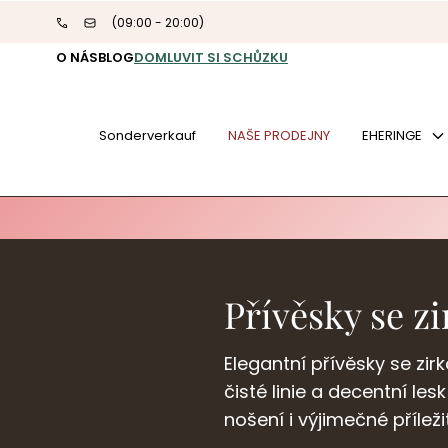
Zum Inhalt
(09:00 - 20:00)
springen
O NÁS
BLOG
DOMLUVIT SI SCHŮZKU
Sonderverkauf
NAŠE PRODEJNY
EHERINGE
Přívěsky se z
Elegantní přívěsky se zi
čisté linie a decentní le
nošení i výjimečné příležit