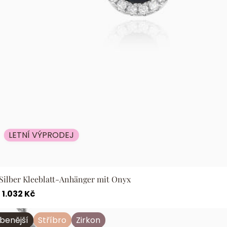
LETNÍ VÝPRODEJ
 Silber Kleeblatt-Anhänger mit Onyx
er
Verkaufspreis
1.032 Kč
 Silber Kleeblatt-Anhänger mit grünem Achat
íbenější
Stříbro
Zirkon