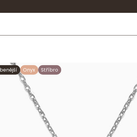
Silber Kleeblatt-Anhänger mit Onyx
íbenější
Onyx
Stříbro